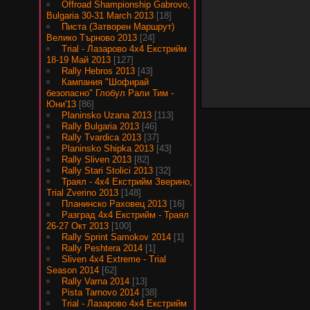
Offroad Shampionship Gabrovo,
Bulgaria 30-31 March 2013
[18]
Писта (Затворен Маршрут)
Велико Търново 2013
[24]
Trial - Лазарово 4х4 Екстрийм
18-19 Май 2013
[127]
Rally Hebros 2013
[43]
Кампания "Шофирай
безопасно" Глобул Рали Тим -
Юни'13
[86]
Planinsko Uzana 2013
[113]
Rally Bulgaria 2013
[46]
Rally Tvardica 2013
[37]
Planinsko Shipka 2013
[43]
Rally Sliven 2013
[82]
Rally Stari Stolici 2013
[32]
Траял - 4х4 Екстрийм Зверино,
Trial Zverino 2013
[148]
Планинско Раховец 2013
[16]
Разград 4х4 Екстрийм - Траял
26-27 Окт 2013
[100]
Rally Sprint Samokov 2014
[1]
Rally Peshtera 2014
[1]
Sliven 4x4 Extreme - Trial
Season 2014
[62]
Rally Varna 2014
[13]
Pista Tarnovo 2014
[38]
Trial - Лазарово 4х4 Екстрийм