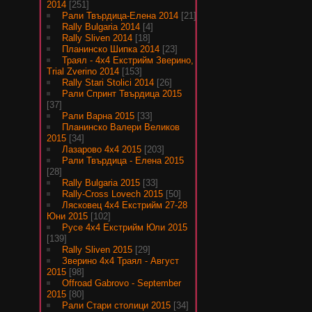
2014
[251]
Рали Твърдица-Елена 2014
[21]
Rally Bulgaria 2014
[4]
Rally Sliven 2014
[18]
Планинско Шипка 2014
[23]
Траял - 4х4 Екстрийм Зверино,
Trial Zverino 2014
[153]
Rally Stari Stolici 2014
[26]
Рали Спринт Твърдица 2015
[37]
Рали Варна 2015
[33]
Планинско Валери Великов
2015
[34]
Лазарово 4х4 2015
[203]
Рали Твърдица - Елена 2015
[28]
Rally Bulgaria 2015
[33]
Rally-Cross Lovech 2015
[50]
Лясковец 4х4 Екстрийм 27-28
Юни 2015
[102]
Русе 4х4 Екстрийм Юли 2015
[139]
Rally Sliven 2015
[29]
Зверино 4х4 Траял - Август
2015
[98]
Offroad Gabrovo - September
2015
[80]
Рали Стари столици 2015
[34]