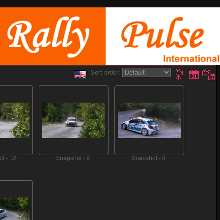
Sort order:
t - 12
Snapshot - 9
Snapshot - 8