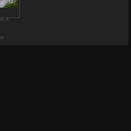
ot - 5
ast