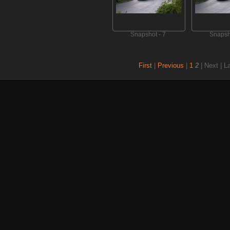
Snapshot - 7
Snapsh
First
|
Previous
|
1
2
| Next | L