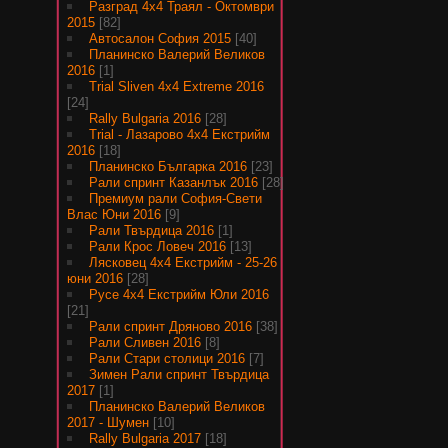
Разград 4х4 Траял - Октомври
2015
[82]
Автосалон София 2015
[40]
Планинско Валерий Великов
2016
[1]
Trial Sliven 4x4 Extreme 2016
[24]
Rally Bulgaria 2016
[28]
Trial - Лазарово 4х4 Екстрийм
2016
[18]
Планинско Българка 2016
[23]
Рали спринт Казанлък 2016
[28]
Премиум рали София-Свети
Влас Юни 2016
[9]
Рали Твърдица 2016
[1]
Рали Крос Ловеч 2016
[13]
Лясковец 4х4 Екстрийм - 25-26
юни 2016
[28]
Русе 4х4 Екстрийм Юли 2016
[21]
Рали спринт Дряново 2016
[38]
Рали Сливен 2016
[8]
Рали Стари столици 2016
[7]
Зимен Рали спринт Твърдица
2017
[1]
Планинско Валерий Великов
2017 - Шумен
[10]
Rally Bulgaria 2017
[18]