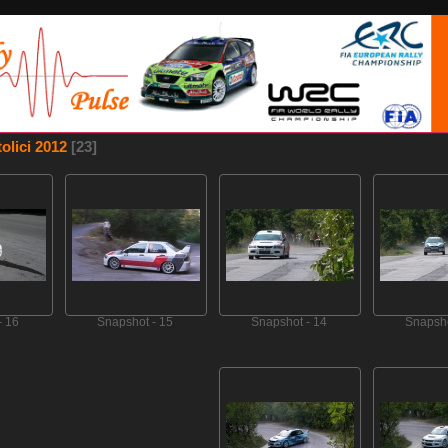
tolici 2012
[23]
- 16
Snapshot - 15
Snapshot - 14
Snapsho