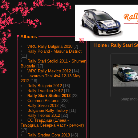
Albums
Home
/
Rally Stari S
WRC Rally Bulgaria 2010
[7]
Rally Poland - Masuria District
[11]
Rally Stari Stolici 2011 - Shumen,
Bulgaria
[17]
WRC Rally Mexico 2012
[14]
Lazarovo Trial 4x4 12-13 May
2012
[18]
Rally Bulgaria 2012
[16]
Rally Tvardica 2012
[11]
Rally Stari Stolici 2012
[23]
Snapshot 
Common Pictures
[223]
Rally Sliven 2012
[43]
Bulgarian Rally History
[11]
Rally Hebros 2012
[22]
СС Твърдица (Елена -
Твърдица Северна Част - ремонт)
[17]
Rally Sredna Gora 2013
[45]