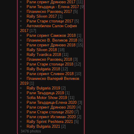
Рали спринт Дряново 2017
[11]
Рали Твърдица - Елена 2017
[9]
Планинско Раховец 2017
[5]
Rally Sliven 2017
[1]
Рали Стари столици 2017
[5]
Автомобилен Салон София
2017
[17]
Рали спринт Самоков 2018
[1]
Планинско В. Великов 2018
[6]
Рали спринт Дряново 2018
[15]
Rally Sliven 2018
[18]
Rally Tvardica 2018
[11]
Планинско Раховец 2018
[3]
Рали Стари столици 2018
[12]
Rally Bulgaria 2018
[12]
Рали спринт Сливен 2018
[10]
Планинско Валерий Великов
2019
[1]
Rally Bulgaria 2019
[2]
Рали Твърдица 2019
[1]
Sofia Motor Show 2019
[11]
Рали Твърдица-Елена 2020
[3]
Рали спринт Дряново 2020
[4]
Рали Стари столици 2020
[7]
Рали спринт Ихтиман 2020
[2]
Rally Sprint Peshtera 2021
[5]
Rally Bulgaria 2021
[2]
3476 photos