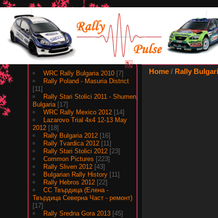
Albums
Home
/
Rally Bulgar
WRC Rally Bulgaria 2010
[7]
Rally Poland - Masuria District
[11]
Rally Stari Stolici 2011 - Shumen,
Bulgaria
[17]
WRC Rally Mexico 2012
[14]
Lazarovo Trial 4x4 12-13 May
2012
[18]
Rally Bulgaria 2012
[16]
Rally Tvardica 2012
[11]
Rally Stari Stolici 2012
[23]
Common Pictures
[223]
Rally Sliven 2012
[43]
Bulgarian Rally History
[11]
Rally Hebros 2012
[22]
СС Твърдица (Елена -
Твърдица Северна Част - ремонт)
[17]
Rally Sredna Gora 2013
[45]