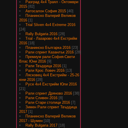
Разград 4х4 Траял - Октомври
2015
[82]
Автосалон София 2015
[40]
Планинско Валерий Великов
2016
[1]
Trial Sliven 4x4 Extreme 2016
[24]
Rally Bulgaria 2016
[28]
Trial - Лазарово 4х4 Екстрийм
2016
[18]
Планинско Българка 2016
[23]
Рали спринт Казанлък 2016
[28]
Премиум рали София-Свети
Влас Юни 2016
[9]
Рали Твърдица 2016
[1]
Рали Крос Ловеч 2016
[13]
Лясковец 4х4 Екстрийм - 25-26
юни 2016
[28]
Русе 4х4 Екстрийм Юли 2016
[21]
Рали спринт Дряново 2016
[38]
Рали Сливен 2016
[8]
Рали Стари столици 2016
[7]
Зимен Рали спринт Твърдица
2017
[1]
Планинско Валерий Великов
2017 - Шумен
[10]
Rally Bulgaria 2017
[18]