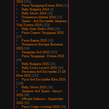
2014
[251]
Рали Твърдица-Елена 2014
[21]
Rally Bulgaria 2014
[4]
Rally Sliven 2014
[18]
Планинско Шипка 2014
[23]
Траял - 4х4 Екстрийм Зверино,
Trial Zverino 2014
[153]
Rally Stari Stolici 2014
[26]
Рали Спринт Твърдица 2015
[37]
Рали Варна 2015
[33]
Планинско Валери Великов
2015
[34]
Лазарово 4х4 2015
[203]
Рали Твърдица - Елена 2015
[28]
Rally Bulgaria 2015
[33]
Rally-Cross Lovech 2015
[50]
Лясковец 4х4 Екстрийм 27-28
Юни 2015
[102]
Русе 4х4 Екстрийм Юли 2015
[139]
Rally Sliven 2015
[29]
Зверино 4х4 Траял - Август
2015
[98]
Offroad Gabrovo - September
2015
[80]
Рали Стари столици 2015
[34]