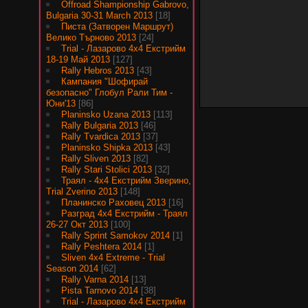
Offroad Shampionship Gabrovo,
Bulgaria 30-31 March 2013
[18]
Писта (Затворен Маршрут)
Велико Търново 2013
[24]
Trial - Лазарово 4х4 Екстрийм
18-19 Май 2013
[127]
Rally Hebros 2013
[43]
Кампания "Шофирай
безопасно" Глобул Рали Тим -
Юни'13
[86]
Planinsko Uzana 2013
[113]
Rally Bulgaria 2013
[46]
Rally Tvardica 2013
[37]
Planinsko Shipka 2013
[43]
Rally Sliven 2013
[82]
Rally Stari Stolici 2013
[32]
Траял - 4х4 Екстрийм Зверино,
Trial Zverino 2013
[148]
Планинско Раховец 2013
[16]
Разград 4х4 Екстрийм - Траял
26-27 Окт 2013
[100]
Rally Sprint Samokov 2014
[1]
Rally Peshtera 2014
[1]
Sliven 4x4 Extreme - Trial
Season 2014
[62]
Rally Varna 2014
[13]
Pista Tarnovo 2014
[38]
Trial - Лазарово 4х4 Екстрийм