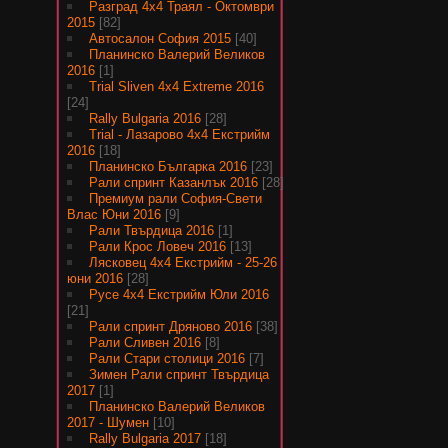
Разград 4х4 Траял - Октомври
2015
[82]
Автосалон София 2015
[40]
Планинско Валерий Великов
2016
[1]
Trial Sliven 4x4 Extreme 2016
[24]
Rally Bulgaria 2016
[28]
Trial - Лазарово 4х4 Екстрийм
2016
[18]
Планинско Българка 2016
[23]
Рали спринт Казанлък 2016
[28]
Премиум рали София-Свети
Влас Юни 2016
[9]
Рали Твърдица 2016
[1]
Рали Крос Ловеч 2016
[13]
Лясковец 4х4 Екстрийм - 25-26
юни 2016
[28]
Русе 4х4 Екстрийм Юли 2016
[21]
Рали спринт Дряново 2016
[38]
Рали Сливен 2016
[8]
Рали Стари столици 2016
[7]
Зимен Рали спринт Твърдица
2017
[1]
Планинско Валерий Великов
2017 - Шумен
[10]
Rally Bulgaria 2017
[18]