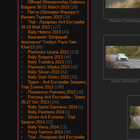
Offroad Shampionship Gabrovo,
Bulgaria 30-31 March 2013
[18]
Писта (Затворен Маршрут)
Велико Търново 2013
[24]
Plamen Pantelee
Trial - Лазарово 4х4 Екстрийм
18-19 Май 2013
[127]
Rally Hebros 2013
[43]
Кампания "Шофирай
безопасно" Глобул Рали Тим -
Юни'13
[86]
Planinsko Uzana 2013
[113]
Rally Bulgaria 2013
[46]
Rally Tvardica 2013
[37]
Planinsko Shipka 2013
[43]
Rally Sliven 2013
[82]
Rally Stari Stolici 2013
[32]
Krum Donchev3
Траял - 4х4 Екстрийм Зверино,
Trial Zverino 2013
[148]
Планинско Раховец 2013
[16]
Разград 4х4 Екстрийм - Траял
26-27 Окт 2013
[100]
Rally Sprint Samokov 2014
[1]
Rally Peshtera 2014
[1]
Sliven 4x4 Extreme - Trial
Season 2014
[62]
Rally Varna 2014
[13]
Pista Tarnovo 2014
[38]
Trial - Лазарово 4х4 Екстрийм