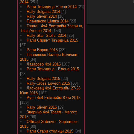
2014
[251]
Рали Твърдица-Елена 2014
[21]
Rally Bulgaria 2014
[4]
Rally Sliven 2014
[18]
Планинско Шипка 2014
[23]
Траял - 4х4 Екстрийм Зверино,
Trial Zverino 2014
[153]
Rally Stari Stolici 2014
[26]
Рали Спринт Твърдица 2015
[37]
Рали Варна 2015
[33]
Планинско Валери Великов
2015
[34]
Лазарово 4х4 2015
[203]
Рали Твърдица - Елена 2015
[28]
Rally Bulgaria 2015
[33]
Rally-Cross Lovech 2015
[50]
Лясковец 4х4 Екстрийм 27-28
Юни 2015
[102]
Русе 4х4 Екстрийм Юли 2015
[139]
Rally Sliven 2015
[29]
Зверино 4х4 Траял - Август
2015
[98]
Offroad Gabrovo - September
2015
[80]
Рали Стари столици 2015
[34]