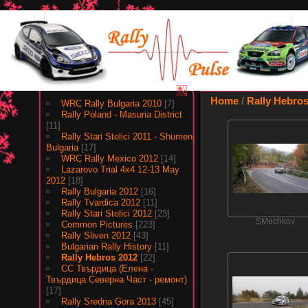
Albums
Home
/
Rally Hebros
WRC Rally Bulgaria 2010
[7]
Rally Poland - Masuria District
[11]
Rally Stari Stolici 2011 - Shumen,
Bulgaria
[17]
WRC Rally Mexico 2012
[14]
Lazarovo Trial 4x4 12-13 May
2012
[18]
Rally Bulgaria 2012
[16]
Rally Tvardica 2012
[11]
Rally Stari Stolici 2012
[23]
SMechkov
Common Pictures
[223]
Rally Sliven 2012
[43]
Bulgarian Rally History
[11]
Rally Hebros 2012
[22]
СС Твърдица (Елена -
Твърдица Северна Част - ремонт)
[17]
Rally Sredna Gora 2013
[45]