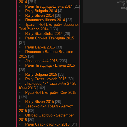
2014
[251]
Димит
Ян
Рали Твърдица-Елена 2014
[21]
Твъ
Rally Bulgaria 2014
[4]
Rally Sliven 2014
[18]
Планинско Шипка 2014
[23]
Траял - 4х4 Екстрийм Зверино,
Trial Zverino 2014
[153]
Rally Stari Stolici 2014
[26]
Рали Спринт Твърдица 2015
[37]
Рали Варна 2015
[33]
Планинско Валери Великов
2015
[34]
Лазарово 4х4 2015
[203]
Рали Твърдица - Елена 2015
[28]
Rally Bulgaria 2015
[33]
Rally-Cross Lovech 2015
[50]
Лясковец 4х4 Екстрийм 27-28
Юни 2015
[102]
Русе 4х4 Екстрийм Юли 2015
[139]
Rally Sliven 2015
[29]
Зверино 4х4 Траял - Август
2015
[98]
Offroad Gabrovo - September
2015
[80]
Рали Стари столици 2015
[34]