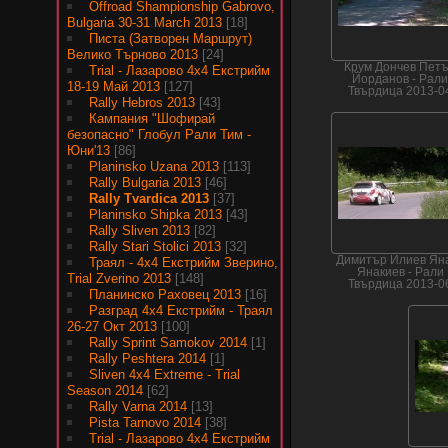
Offroad Shampionship Gabrovo,
Bulgaria 30-31 March 2013
[18]
Писта (Затворен Маршрут)
Велико Търново 2013
[24]
Крум Дончев Пет
Trial - Лазарово 4х4 Екстрийм
Йорданов - Рал
18-19 Май 2013
[127]
Твърдица 2013-0
Rally Hebros 2013
[43]
Кампания "Шофирай
безопасно" Глобул Рали Тим -
Юни'13
[86]
Planinsko Uzana 2013
[113]
Rally Bulgaria 2013
[46]
Rally Tvardica 2013
[37]
Planinsko Shipka 2013
[43]
Rally Sliven 2013
[82]
Rally Stari Stolici 2013
[32]
Димитър Илиев Ян
Траял - 4х4 Екстрийм Зверино,
Янакиев - Рали
Trial Zverino 2013
[148]
Твърдица 2013-0
Планинско Раховец 2013
[16]
Разград 4х4 Екстрийм - Траял
26-27 Окт 2013
[100]
Rally Sprint Samokov 2014
[1]
Rally Peshtera 2014
[1]
Sliven 4x4 Extreme - Trial
Season 2014
[62]
Rally Varna 2014
[13]
Pista Tarnovo 2014
[38]
Trial - Лазарово 4х4 Екстрийм