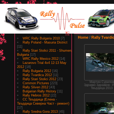
Albums
Home
/
Rally Tvardi
WRC Rally Bulgaria 2010
[7]
Rally Poland - Masuria District
[11]
Rally Stari Stolici 2011 - Shumen,
Bulgaria
[17]
WRC Rally Mexico 2012
[14]
Lazarovo Trial 4x4 12-13 May
2012
[18]
Rally Bulgaria 2012
[16]
Rally Tvardica 2012
[11]
Rally Stari Stolici 2012
[23]
Мартин Сурило
Common Pictures
[223]
Здравко Здравков - 
Rally Sliven 2012
[43]
Твърдица 2013
Bulgarian Rally History
[11]
Rally Hebros 2012
[22]
СС Твърдица (Елена -
Твърдица Северна Част - ремонт)
[17]
Rally Sredna Gora 2013
[45]