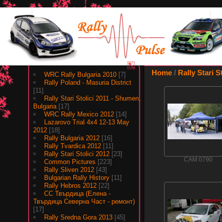
Albums
Home
/
Rally Stari S
WRC Rally Bulgaria 2010
[7]
Rally Poland - Masuria District
[11]
Rally Stari Stolici 2011 - Shumen,
Bulgaria
[17]
WRC Rally Mexico 2012
[14]
Lazarovo Trial 4x4 12-13 May
2012
[18]
Rally Bulgaria 2012
[16]
Rally Tvardica 2012
[11]
Rally Stari Stolici 2012
[23]
CAM 0790
Common Pictures
[223]
Rally Sliven 2012
[43]
Bulgarian Rally History
[11]
Rally Hebros 2012
[22]
СС Твърдица (Елена -
Твърдица Северна Част - ремонт)
[17]
Rally Sredna Gora 2013
[45]