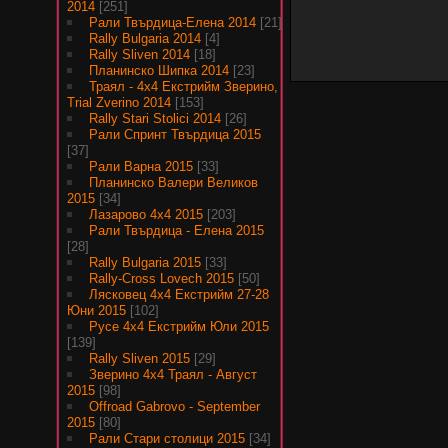
2014
[251]
Рали Твърдица-Елена 2014
[21]
Rally Bulgaria 2014
[4]
Rally Sliven 2014
[18]
Планинско Шипка 2014
[23]
Траял - 4х4 Екстрийм Зверино,
Trial Zverino 2014
[153]
Rally Stari Stolici 2014
[26]
Рали Спринт Твърдица 2015
[37]
Рали Варна 2015
[33]
Планинско Валери Великов
2015
[34]
Лазарово 4х4 2015
[203]
Рали Твърдица - Елена 2015
[28]
Rally Bulgaria 2015
[33]
Rally-Cross Lovech 2015
[50]
Лясковец 4х4 Екстрийм 27-28
Юни 2015
[102]
Русе 4х4 Екстрийм Юли 2015
[139]
Rally Sliven 2015
[29]
Зверино 4х4 Траял - Август
2015
[98]
Offroad Gabrovo - September
2015
[80]
Рали Стари столици 2015
[34]