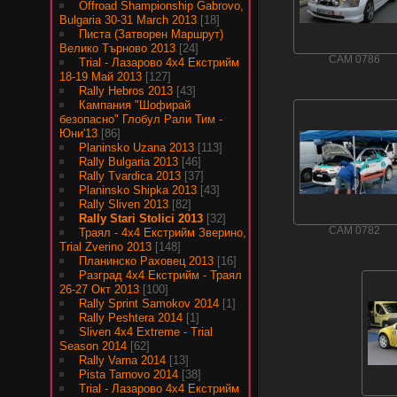
Offroad Shampionship Gabrovo,
Bulgaria 30-31 March 2013
[18]
Писта (Затворен Маршрут)
Велико Търново 2013
[24]
CAM 0786
Trial - Лазарово 4х4 Екстрийм
18-19 Май 2013
[127]
Rally Hebros 2013
[43]
Кампания "Шофирай
безопасно" Глобул Рали Тим -
Юни'13
[86]
Planinsko Uzana 2013
[113]
Rally Bulgaria 2013
[46]
Rally Tvardica 2013
[37]
Planinsko Shipka 2013
[43]
Rally Sliven 2013
[82]
Rally Stari Stolici 2013
[32]
CAM 0782
Траял - 4х4 Екстрийм Зверино,
Trial Zverino 2013
[148]
Планинско Раховец 2013
[16]
Разград 4х4 Екстрийм - Траял
26-27 Окт 2013
[100]
Rally Sprint Samokov 2014
[1]
Rally Peshtera 2014
[1]
Sliven 4x4 Extreme - Trial
Season 2014
[62]
Rally Varna 2014
[13]
Pista Tarnovo 2014
[38]
Trial - Лазарово 4х4 Екстрийм