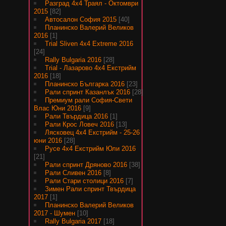
Разград 4х4 Траял - Октомври
2015
[82]
Автосалон София 2015
[40]
Планинско Валерий Великов
2016
[1]
Trial Sliven 4x4 Extreme 2016
[24]
Rally Bulgaria 2016
[28]
Trial - Лазарово 4х4 Екстрийм
2016
[18]
Планинско Българка 2016
[23]
Рали спринт Казанлък 2016
[28]
Премиум рали София-Свети
Влас Юни 2016
[9]
Рали Твърдица 2016
[1]
Рали Крос Ловеч 2016
[13]
Лясковец 4х4 Екстрийм - 25-26
юни 2016
[28]
Русе 4х4 Екстрийм Юли 2016
[21]
Рали спринт Дряново 2016
[38]
Рали Сливен 2016
[8]
Рали Стари столици 2016
[7]
Зимен Рали спринт Твърдица
2017
[1]
Планинско Валерий Великов
2017 - Шумен
[10]
Rally Bulgaria 2017
[18]