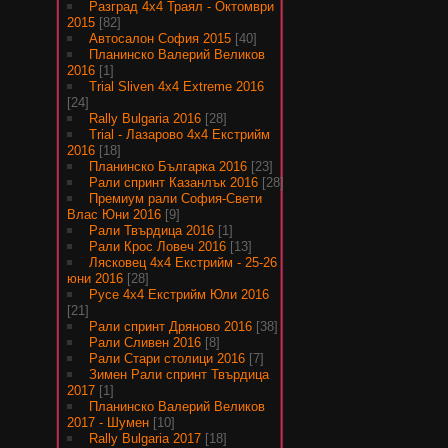
Разград 4х4 Траял - Октомври
2015
[82]
Автосалон София 2015
[40]
Планинско Валерий Великов
2016
[1]
Trial Sliven 4x4 Extreme 2016
[24]
Rally Bulgaria 2016
[28]
Trial - Лазарово 4х4 Екстрийм
2016
[18]
Планинско Българка 2016
[23]
Рали спринт Казанлък 2016
[28]
Премиум рали София-Свети
Влас Юни 2016
[9]
Рали Твърдица 2016
[1]
Рали Крос Ловеч 2016
[13]
Лясковец 4х4 Екстрийм - 25-26
юни 2016
[28]
Русе 4х4 Екстрийм Юли 2016
[21]
Рали спринт Дряново 2016
[38]
Рали Сливен 2016
[8]
Рали Стари столици 2016
[7]
Зимен Рали спринт Твърдица
2017
[1]
Планинско Валерий Великов
2017 - Шумен
[10]
Rally Bulgaria 2017
[18]