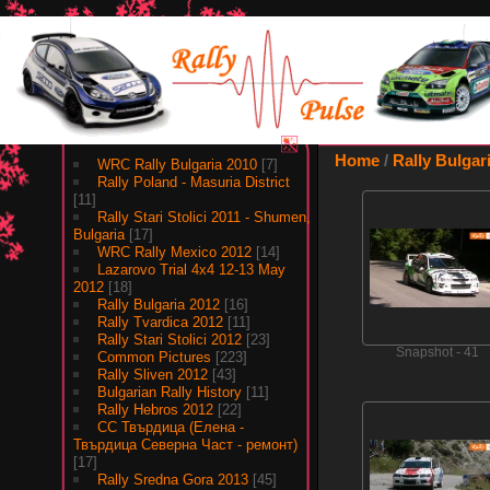
Albums
Home
/
Rally Bulgar
WRC Rally Bulgaria 2010
[7]
Rally Poland - Masuria District
[11]
Rally Stari Stolici 2011 - Shumen,
Bulgaria
[17]
WRC Rally Mexico 2012
[14]
Lazarovo Trial 4x4 12-13 May
2012
[18]
Rally Bulgaria 2012
[16]
Rally Tvardica 2012
[11]
Rally Stari Stolici 2012
[23]
Snapshot - 41
Common Pictures
[223]
Rally Sliven 2012
[43]
Bulgarian Rally History
[11]
Rally Hebros 2012
[22]
СС Твърдица (Елена -
Твърдица Северна Част - ремонт)
[17]
Rally Sredna Gora 2013
[45]