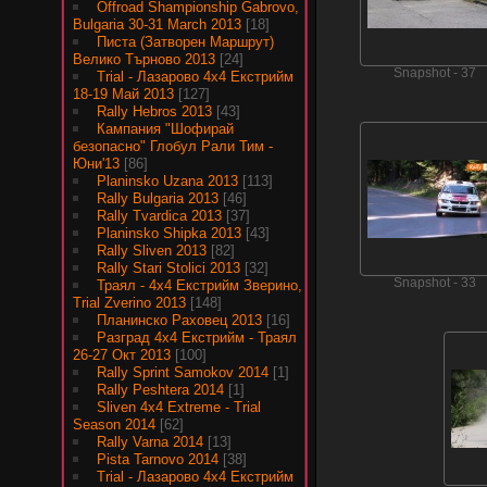
Offroad Shampionship Gabrovo,
Bulgaria 30-31 March 2013
[18]
Писта (Затворен Маршрут)
Велико Търново 2013
[24]
Snapshot - 37
Trial - Лазарово 4х4 Екстрийм
18-19 Май 2013
[127]
Rally Hebros 2013
[43]
Кампания "Шофирай
безопасно" Глобул Рали Тим -
Юни'13
[86]
Planinsko Uzana 2013
[113]
Rally Bulgaria 2013
[46]
Rally Tvardica 2013
[37]
Planinsko Shipka 2013
[43]
Rally Sliven 2013
[82]
Rally Stari Stolici 2013
[32]
Snapshot - 33
Траял - 4х4 Екстрийм Зверино,
Trial Zverino 2013
[148]
Планинско Раховец 2013
[16]
Разград 4х4 Екстрийм - Траял
26-27 Окт 2013
[100]
Rally Sprint Samokov 2014
[1]
Rally Peshtera 2014
[1]
Sliven 4x4 Extreme - Trial
Season 2014
[62]
Rally Varna 2014
[13]
Pista Tarnovo 2014
[38]
Trial - Лазарово 4х4 Екстрийм