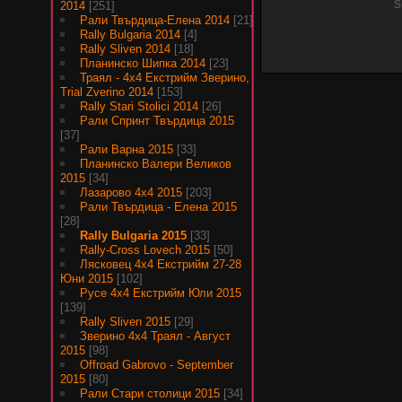
2014
[251]
S
Рали Твърдица-Елена 2014
[21]
Rally Bulgaria 2014
[4]
Rally Sliven 2014
[18]
Планинско Шипка 2014
[23]
Траял - 4х4 Екстрийм Зверино,
Trial Zverino 2014
[153]
Rally Stari Stolici 2014
[26]
Рали Спринт Твърдица 2015
[37]
Рали Варна 2015
[33]
Планинско Валери Великов
2015
[34]
Лазарово 4х4 2015
[203]
Рали Твърдица - Елена 2015
[28]
Rally Bulgaria 2015
[33]
Rally-Cross Lovech 2015
[50]
Лясковец 4х4 Екстрийм 27-28
Юни 2015
[102]
Русе 4х4 Екстрийм Юли 2015
[139]
Rally Sliven 2015
[29]
Зверино 4х4 Траял - Август
2015
[98]
Offroad Gabrovo - September
2015
[80]
Рали Стари столици 2015
[34]