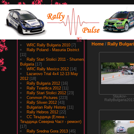
Albums
Home
/
Rally Bulgar
WRC Rally Bulgaria 2010
[7]
Rally Poland - Masuria District
[11]
Rally Stari Stolici 2011 - Shumen,
Bulgaria
[17]
WRC Rally Mexico 2012
[14]
Lazarovo Trial 4x4 12-13 May
2012
[18]
Rally Bulgaria 2012
[16]
Rally Tvardica 2012
[11]
Rally Stari Stolici 2012
[23]
Staykov-
Common Pictures
[223]
RallyBulgaria201
Rally Sliven 2012
[43]
Bulgarian Rally History
[11]
Rally Hebros 2012
[22]
СС Твърдица (Елена -
Твърдица Северна Част - ремонт)
[17]
Rally Sredna Gora 2013
[45]