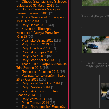
Offroad Shampionship Gabrovo,
Bulgaria 30-31 March 2013
[18]
Писта (Затворен Маршрут)
Велико Търново 2013
[24]
Avci-RallyBulgaria2
Trial - Лазарово 4х4 Екстрийм
18-19 Май 2013
[127]
Rally Hebros 2013
[43]
Кампания "Шофирай
безопасно" Глобул Рали Тим -
Юни'13
[86]
Planinsko Uzana 2013
[113]
Rally Bulgaria 2013
[46]
Rally Tvardica 2013
[37]
Planinsko Shipka 2013
[43]
Rally Sliven 2013
[82]
Rally Stari Stolici 2013
[32]
AdilKucuksari-
Траял - 4х4 Екстрийм Зверино,
rallybulgaria201
Trial Zverino 2013
[148]
Планинско Раховец 2013
[16]
Разград 4х4 Екстрийм - Траял
26-27 Окт 2013
[100]
Rally Sprint Samokov 2014
[1]
Rally Peshtera 2014
[1]
Sliven 4x4 Extreme - Trial
Season 2014
[62]
Rally Varna 2014
[13]
Pista Tarnovo 2014
[38]
Trial - Лазарово 4х4 Екстрийм