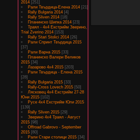
2014
[251]
Рали Твърдица-Елена 2014
[21]
Rally Bulgaria 2014
[4]
Rally Sliven 2014
[18]
Планинско Шипка 2014
[23]
Траял - 4х4 Екстрийм Зверино,
Trial Zverino 2014
[153]
Rally Stari Stolici 2014
[26]
Рали Спринт Твърдица 2015
[37]
Рали Варна 2015
[33]
Планинско Валери Великов
2015
[34]
Лазарово 4х4 2015
[203]
Рали Твърдица - Елена 2015
[28]
Rally Bulgaria 2015
[33]
Rally-Cross Lovech 2015
[50]
Лясковец 4х4 Екстрийм 27-28
Юни 2015
[102]
Русе 4х4 Екстрийм Юли 2015
[139]
Rally Sliven 2015
[29]
Зверино 4х4 Траял - Август
2015
[98]
Offroad Gabrovo - September
2015
[80]
Рали Стари столици 2015
[34]