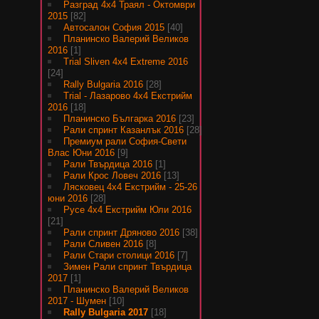
Разград 4х4 Траял - Октомври
2015
[82]
Автосалон София 2015
[40]
Планинско Валерий Великов
2016
[1]
Trial Sliven 4x4 Extreme 2016
[24]
Rally Bulgaria 2016
[28]
Trial - Лазарово 4х4 Екстрийм
2016
[18]
Планинско Българка 2016
[23]
Рали спринт Казанлък 2016
[28]
Премиум рали София-Свети
Влас Юни 2016
[9]
Рали Твърдица 2016
[1]
Рали Крос Ловеч 2016
[13]
Лясковец 4х4 Екстрийм - 25-26
юни 2016
[28]
Русе 4х4 Екстрийм Юли 2016
[21]
Рали спринт Дряново 2016
[38]
Рали Сливен 2016
[8]
Рали Стари столици 2016
[7]
Зимен Рали спринт Твърдица
2017
[1]
Планинско Валерий Великов
2017 - Шумен
[10]
Rally Bulgaria 2017
[18]