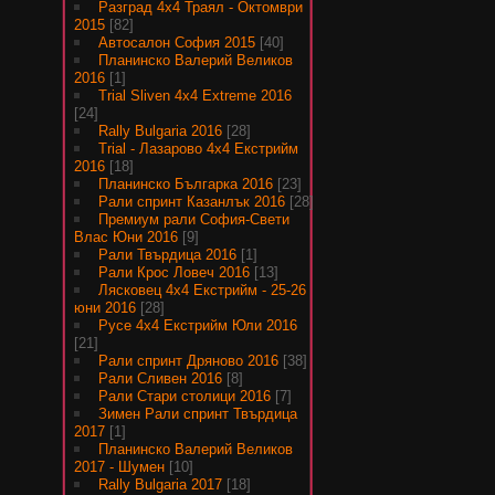
Разград 4х4 Траял - Октомври
2015
[82]
Автосалон София 2015
[40]
Планинско Валерий Великов
2016
[1]
Trial Sliven 4x4 Extreme 2016
[24]
Rally Bulgaria 2016
[28]
Trial - Лазарово 4х4 Екстрийм
2016
[18]
Планинско Българка 2016
[23]
Рали спринт Казанлък 2016
[28]
Премиум рали София-Свети
Влас Юни 2016
[9]
Рали Твърдица 2016
[1]
Рали Крос Ловеч 2016
[13]
Лясковец 4х4 Екстрийм - 25-26
юни 2016
[28]
Русе 4х4 Екстрийм Юли 2016
[21]
Рали спринт Дряново 2016
[38]
Рали Сливен 2016
[8]
Рали Стари столици 2016
[7]
Зимен Рали спринт Твърдица
2017
[1]
Планинско Валерий Великов
2017 - Шумен
[10]
Rally Bulgaria 2017
[18]