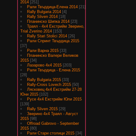
2014
[251]
Рали Твърдица-Елена 2014
[21]
Rally Bulgaria 2014
[4]
Rally Sliven 2014
[18]
Планинско Шипка 2014
[23]
Траял - 4х4 Екстрийм Зверино,
Trial Zverino 2014
[153]
Rally Stari Stolici 2014
[26]
Рали Спринт Твърдица 2015
[37]
Рали Варна 2015
[33]
Планинско Валери Великов
2015
[34]
Лазарово 4х4 2015
[203]
Рали Твърдица - Елена 2015
[28]
Rally Bulgaria 2015
[33]
Rally-Cross Lovech 2015
[50]
Лясковец 4х4 Екстрийм 27-28
Юни 2015
[102]
Русе 4х4 Екстрийм Юли 2015
[139]
Rally Sliven 2015
[29]
Зверино 4х4 Траял - Август
2015
[98]
Offroad Gabrovo - September
2015
[80]
Рали Стари столици 2015
[34]