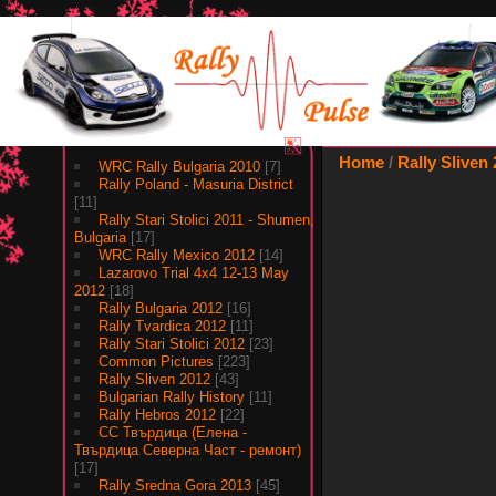
Albums
Home
/
Rally Sliven
WRC Rally Bulgaria 2010
[7]
Rally Poland - Masuria District
[11]
Rally Stari Stolici 2011 - Shumen,
Bulgaria
[17]
WRC Rally Mexico 2012
[14]
Lazarovo Trial 4x4 12-13 May
2012
[18]
Rally Bulgaria 2012
[16]
Rally Tvardica 2012
[11]
Rally Stari Stolici 2012
[23]
Common Pictures
[223]
Rally Sliven 2012
[43]
Bulgarian Rally History
[11]
Rally Hebros 2012
[22]
СС Твърдица (Елена -
Твърдица Северна Част - ремонт)
[17]
Rally Sredna Gora 2013
[45]