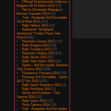
Offroad Shampionship Gabrovo,
Bulgaria 30-31 March 2013
[18]
Писта (Затворен Маршрут)
Велико Търново 2013
[24]
Trial - Лазарово 4х4 Екстрийм
18-19 Май 2013
[127]
Rally Hebros 2013
[43]
Кампания "Шофирай
безопасно" Глобул Рали Тим -
Юни'13
[86]
Planinsko Uzana 2013
[113]
Rally Bulgaria 2013
[46]
Rally Tvardica 2013
[37]
Planinsko Shipka 2013
[43]
Rally Sliven 2013
[82]
Rally Stari Stolici 2013
[32]
Траял - 4х4 Екстрийм Зверино,
Trial Zverino 2013
[148]
Планинско Раховец 2013
[16]
Разград 4х4 Екстрийм - Траял
26-27 Окт 2013
[100]
Rally Sprint Samokov 2014
[1]
Rally Peshtera 2014
[1]
Sliven 4x4 Extreme - Trial
Season 2014
[62]
Rally Varna 2014
[13]
Pista Tarnovo 2014
[38]
Trial - Лазарово 4х4 Екстрийм