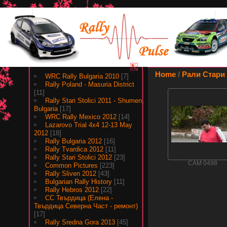
Albums
Home
/
Рали Стари 
WRC Rally Bulgaria 2010
[7]
Rally Poland - Masuria District
[11]
Rally Stari Stolici 2011 - Shumen,
Bulgaria
[17]
WRC Rally Mexico 2012
[14]
Lazarovo Trial 4x4 12-13 May
2012
[18]
Rally Bulgaria 2012
[16]
Rally Tvardica 2012
[11]
Rally Stari Stolici 2012
[23]
CAM 0498
Common Pictures
[223]
Rally Sliven 2012
[43]
Bulgarian Rally History
[11]
Rally Hebros 2012
[22]
СС Твърдица (Елена -
Твърдица Северна Част - ремонт)
[17]
Rally Sredna Gora 2013
[45]