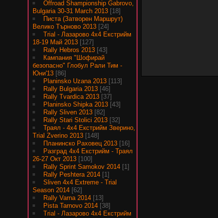
Offroad Shampionship Gabrovo,
Bulgaria 30-31 March 2013
[18]
Писта (Затворен Маршрут)
Велико Търново 2013
[24]
Trial - Лазарово 4х4 Екстрийм
18-19 Май 2013
[127]
Rally Hebros 2013
[43]
Кампания "Шофирай
безопасно" Глобул Рали Тим -
Юни'13
[86]
Planinsko Uzana 2013
[113]
Rally Bulgaria 2013
[46]
Rally Tvardica 2013
[37]
Planinsko Shipka 2013
[43]
Rally Sliven 2013
[82]
Rally Stari Stolici 2013
[32]
Траял - 4х4 Екстрийм Зверино,
Trial Zverino 2013
[148]
Планинско Раховец 2013
[16]
Разград 4х4 Екстрийм - Траял
26-27 Окт 2013
[100]
Rally Sprint Samokov 2014
[1]
Rally Peshtera 2014
[1]
Sliven 4x4 Extreme - Trial
Season 2014
[62]
Rally Varna 2014
[13]
Pista Tarnovo 2014
[38]
Trial - Лазарово 4х4 Екстрийм