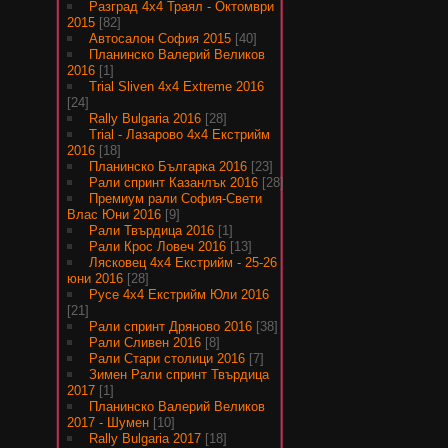
Разград 4х4 Траял - Октомври
2015
[82]
Автосалон София 2015
[40]
Планинско Валерий Великов
2016
[1]
Trial Sliven 4x4 Extreme 2016
[24]
Rally Bulgaria 2016
[28]
Trial - Лазарово 4х4 Екстрийм
2016
[18]
Планинско Българка 2016
[23]
Рали спринт Казанлък 2016
[28]
Премиум рали София-Свети
Влас Юни 2016
[9]
Рали Твърдица 2016
[1]
Рали Крос Ловеч 2016
[13]
Лясковец 4х4 Екстрийм - 25-26
юни 2016
[28]
Русе 4х4 Екстрийм Юли 2016
[21]
Рали спринт Дряново 2016
[38]
Рали Сливен 2016
[8]
Рали Стари столици 2016
[7]
Зимен Рали спринт Твърдица
2017
[1]
Планинско Валерий Великов
2017 - Шумен
[10]
Rally Bulgaria 2017
[18]