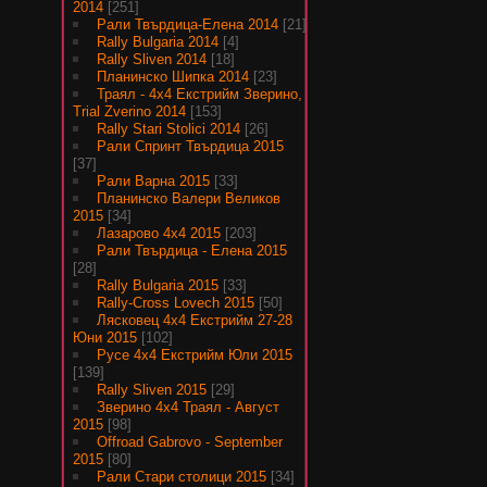
2014
[251]
Рали Твърдица-Елена 2014
[21]
Rally Bulgaria 2014
[4]
Rally Sliven 2014
[18]
Планинско Шипка 2014
[23]
Траял - 4х4 Екстрийм Зверино,
Trial Zverino 2014
[153]
Rally Stari Stolici 2014
[26]
Рали Спринт Твърдица 2015
[37]
Рали Варна 2015
[33]
Планинско Валери Великов
2015
[34]
Лазарово 4х4 2015
[203]
Рали Твърдица - Елена 2015
[28]
Rally Bulgaria 2015
[33]
Rally-Cross Lovech 2015
[50]
Лясковец 4х4 Екстрийм 27-28
Юни 2015
[102]
Русе 4х4 Екстрийм Юли 2015
[139]
Rally Sliven 2015
[29]
Зверино 4х4 Траял - Август
2015
[98]
Offroad Gabrovo - September
2015
[80]
Рали Стари столици 2015
[34]