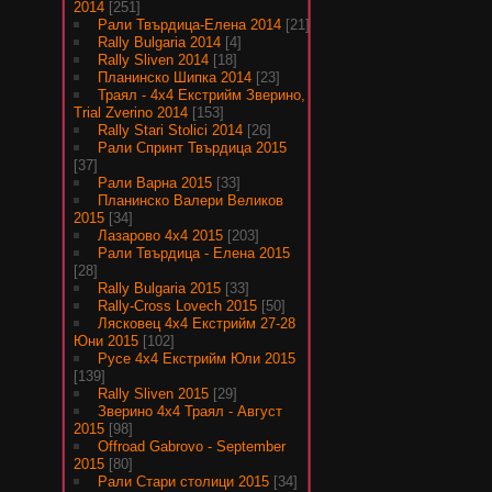
2014
[251]
Рали Твърдица-Елена 2014
[21]
Rally Bulgaria 2014
[4]
Rally Sliven 2014
[18]
Планинско Шипка 2014
[23]
Траял - 4х4 Екстрийм Зверино,
Trial Zverino 2014
[153]
Rally Stari Stolici 2014
[26]
Рали Спринт Твърдица 2015
[37]
Рали Варна 2015
[33]
Планинско Валери Великов
2015
[34]
Лазарово 4х4 2015
[203]
Рали Твърдица - Елена 2015
[28]
Rally Bulgaria 2015
[33]
Rally-Cross Lovech 2015
[50]
Лясковец 4х4 Екстрийм 27-28
Юни 2015
[102]
Русе 4х4 Екстрийм Юли 2015
[139]
Rally Sliven 2015
[29]
Зверино 4х4 Траял - Август
2015
[98]
Offroad Gabrovo - September
2015
[80]
Рали Стари столици 2015
[34]