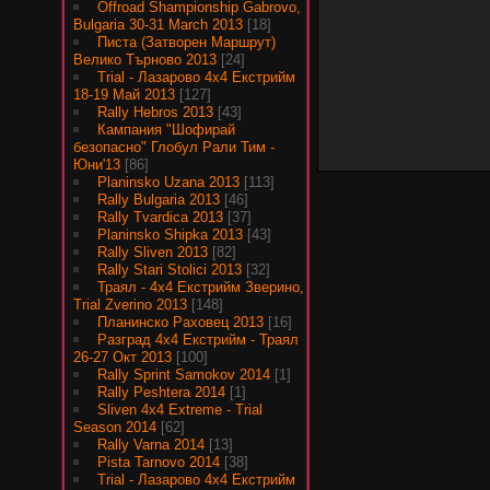
Offroad Shampionship Gabrovo,
Bulgaria 30-31 March 2013
[18]
Писта (Затворен Маршрут)
Велико Търново 2013
[24]
Trial - Лазарово 4х4 Екстрийм
18-19 Май 2013
[127]
Rally Hebros 2013
[43]
Кампания "Шофирай
безопасно" Глобул Рали Тим -
Юни'13
[86]
Planinsko Uzana 2013
[113]
Rally Bulgaria 2013
[46]
Rally Tvardica 2013
[37]
Planinsko Shipka 2013
[43]
Rally Sliven 2013
[82]
Rally Stari Stolici 2013
[32]
Траял - 4х4 Екстрийм Зверино,
Trial Zverino 2013
[148]
Планинско Раховец 2013
[16]
Разград 4х4 Екстрийм - Траял
26-27 Окт 2013
[100]
Rally Sprint Samokov 2014
[1]
Rally Peshtera 2014
[1]
Sliven 4x4 Extreme - Trial
Season 2014
[62]
Rally Varna 2014
[13]
Pista Tarnovo 2014
[38]
Trial - Лазарово 4х4 Екстрийм