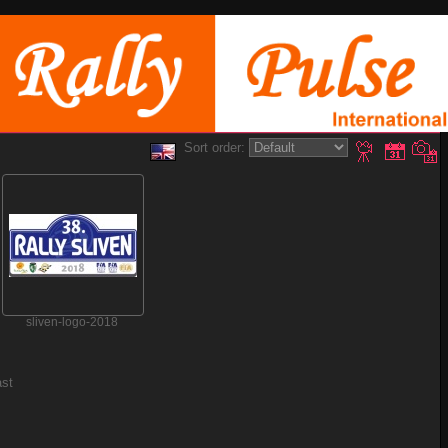
Sort order:
sliven-logo-2018
ast