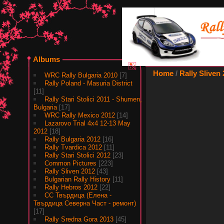
Albums
Home
/
Rally Sliven
WRC Rally Bulgaria 2010
[7]
Rally Poland - Masuria District
[11]
Rally Stari Stolici 2011 - Shumen,
Bulgaria
[17]
WRC Rally Mexico 2012
[14]
Lazarovo Trial 4x4 12-13 May
2012
[18]
Rally Bulgaria 2012
[16]
Rally Tvardica 2012
[11]
Rally Stari Stolici 2012
[23]
Common Pictures
[223]
Rally Sliven 2012
[43]
Bulgarian Rally History
[11]
Rally Hebros 2012
[22]
СС Твърдица (Елена -
Твърдица Северна Част - ремонт)
[17]
Rally Sredna Gora 2013
[45]