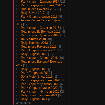
Рали спринт Дряново 2017
[11]
Рали Твърдица - Елена 2017
[9]
Планинско Раховец 2017
[5]
Rally Sliven 2017
[1]
Рали Стари столици 2017
[5]
Автомобилен Салон София
2017
[17]
Рали спринт Самоков 2018
[1]
Планинско В. Великов 2018
[6]
Рали спринт Дряново 2018
[15]
Rally Sliven 2018
[18]
Rally Tvardica 2018
[11]
Планинско Раховец 2018
[3]
Рали Стари столици 2018
[12]
Rally Bulgaria 2018
[12]
Рали спринт Сливен 2018
[10]
Планинско Валерий Великов
2019
[1]
Rally Bulgaria 2019
[2]
Рали Твърдица 2019
[1]
Sofia Motor Show 2019
[11]
Рали Твърдица-Елена 2020
[3]
Рали спринт Дряново 2020
[4]
Рали Стари столици 2020
[7]
Рали спринт Ихтиман 2020
[2]
Rally Sprint Peshtera 2021
[5]
Rally Bulgaria 2021
[2]
3476 photos