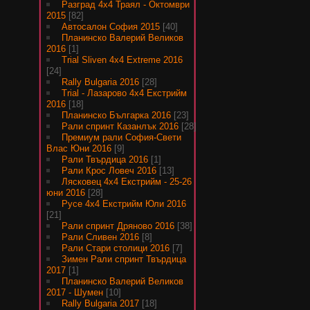
Разград 4х4 Траял - Октомври
2015
[82]
Автосалон София 2015
[40]
Планинско Валерий Великов
2016
[1]
Trial Sliven 4x4 Extreme 2016
[24]
Rally Bulgaria 2016
[28]
Trial - Лазарово 4х4 Екстрийм
2016
[18]
Планинско Българка 2016
[23]
Рали спринт Казанлък 2016
[28]
Премиум рали София-Свети
Влас Юни 2016
[9]
Рали Твърдица 2016
[1]
Рали Крос Ловеч 2016
[13]
Лясковец 4х4 Екстрийм - 25-26
юни 2016
[28]
Русе 4х4 Екстрийм Юли 2016
[21]
Рали спринт Дряново 2016
[38]
Рали Сливен 2016
[8]
Рали Стари столици 2016
[7]
Зимен Рали спринт Твърдица
2017
[1]
Планинско Валерий Великов
2017 - Шумен
[10]
Rally Bulgaria 2017
[18]