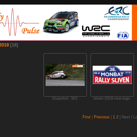
 2018
[18]
Snapshot - 363
sliven-2018-new-logo
First
|
Previous
|
1
2
| Next | L