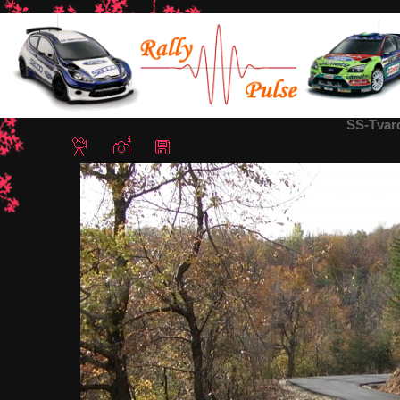
Home
/
СС Твърдица (Елена - Твърдица Северна Част - ремон
SS-Tvar