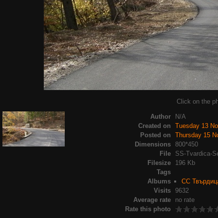
Click on the ph
Author
N/A
Created on
Tuesday 13 N
Posted on
Thursday 15 N
Dimensions
800*450
File
SS-Tvardica-S
Filesize
196 Kb
Tags
Albums
СС Твърдица
Visits
9632
Average rate
no rate
Rate this photo