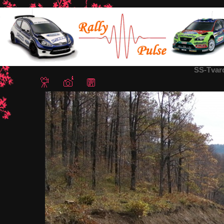
Home
/
СС Твърдица (Елена - Твърдица Северна Част - ремон
SS-Tvar