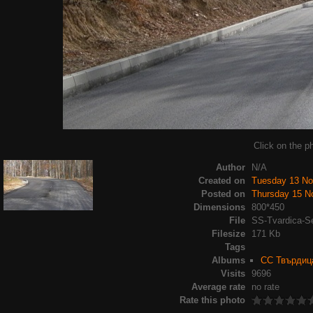
Click on the ph
Author
N/A
Created on
Tuesday 13 N
Posted on
Thursday 15 N
Dimensions
800*450
File
SS-Tvardica-S
Filesize
171 Kb
Tags
Albums
СС Твърдица
Visits
9696
Average rate
no rate
Rate this photo