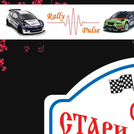
Home
/
Рали Стари столици 2018
/ logo-st-stolici