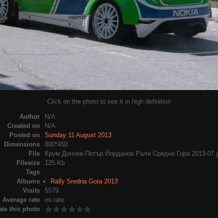
Click on the photo to see it in high definition
Author
N/A
Created on
N/A
Posted on
Sunday 11 August 2013
Dimensions
800*450
File
Крум Дончев-Петър Йорданов Рали Средна Гора 2013-07.j
Filesize
125 Kb
Tags
Albums
Rally Sredna Gora 2013
Visits
5579
Average rate
no rate
ate this photo