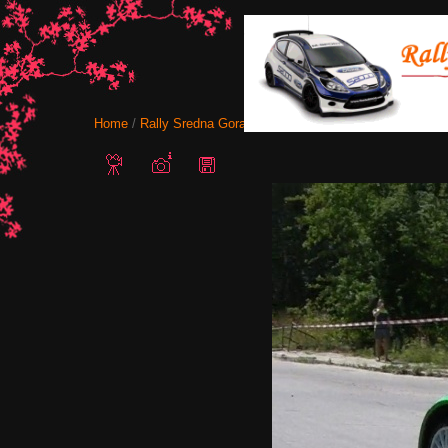
Home
/
Rally Sredna Gora 2013
/ Крум Дончев-Петър Йорда