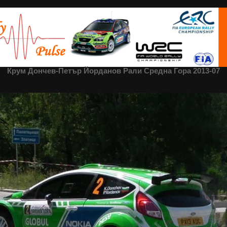
нов Рали Средна Гора 2013-07
Крум Дончев-Петър Йорданов Рали Средна Гора 2013-07