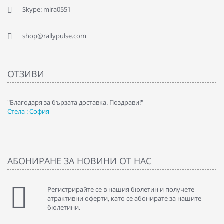
Skype: mira0551
shop@rallypulse.com
ОТЗИВИ
"Благодаря за бързата доставка. Поздрави!"
" 
Стела : София
Ка
АБОНИРАНЕ ЗА НОВИНИ ОТ НАС
Регистрирайте се в нашия бюлетин и получете
атрактивни оферти, като се абонирате за нашите
бюлетини.