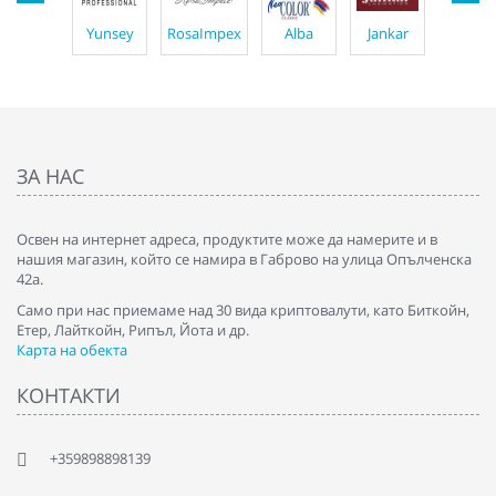
Yunsey
RosaImpex
Alba
Jankar
Ti
ЗА НАС
Освен на интернет адреса, продуктите може да намерите и в
нашия магазин, който се намира в Габрово на улица Опълченска
42а.
Само при нас приемаме над 30 вида криптовалути, като Биткойн,
Етер, Лайткойн, Рипъл, Йота и др.
Карта на обекта
КОНТАКТИ
+359898898139